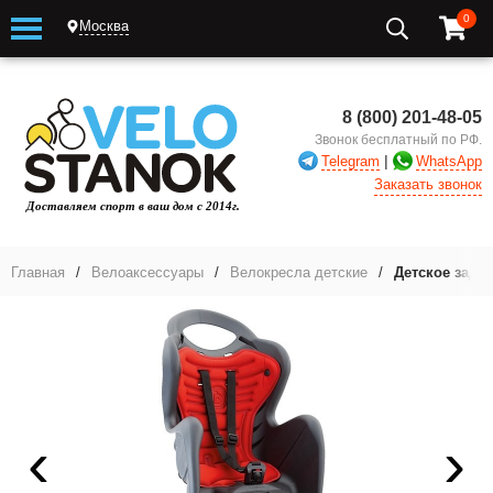
0
Москва
8 (800) 201-48-05
Звонок бесплатный по РФ.
|
Telegram
WhatsApp
Заказать звонок
Главная
/
Велоаксессуары
/
Велокресла детские
/
Детское задн
‹
›