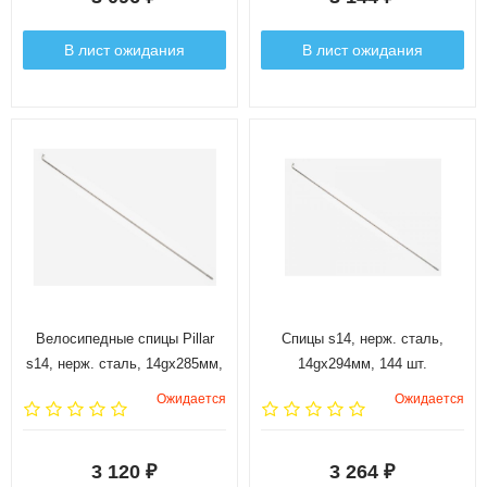
В лист ожидания
В лист ожидания
Велосипедные спицы Pillar
Спицы s14, нерж. сталь,
s14, нерж. сталь, 14gx285мм,
14gx294мм, 144 шт.
144 шт.
Ожидается
Ожидается
3 120
3 264
₽
₽