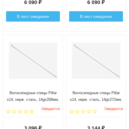
6 090
6 090
₽
₽
В лист ожидания
В лист ожидания
Велосипедные спицы Pillar
Велосипедные спицы Pillar
s14, нерж. сталь, 14gx268мм,
s14, нерж. сталь, 14gx272мм,
144 шт.
144 шт.
Ожидается
Ожидается
3 096
3 144
₽
₽