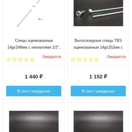
Спицы оцинкованные
Велосипедные спицы TBS
14gx248мм с ниппелями 1/2",
оцинкованные 14gx252мм с
144 шт.
ниппелями 1/2", 144 шт.
Ожидается
Ожидается
1 440
1 152
₽
₽
В лист ожидания
В лист ожидания