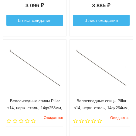
3 096
3 885
₽
₽
В лист ожидания
В лист ожидания
Велосипедные спицы Pillar
Велосипедные спицы Pillar
s14, нерж. сталь, 14gx258мм,
s14, нерж. сталь, 14gx264мм,
144 шт., чёрные
144 шт., чёрные
Ожидается
Ожидается