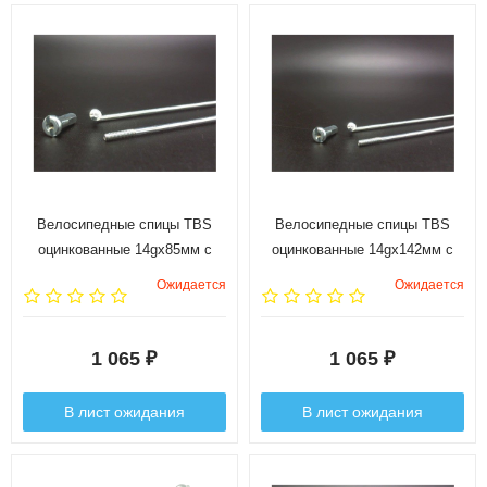
Велосипедные спицы TBS
Велосипедные спицы TBS
оцинкованные 14gx85мм с
оцинкованные 14gx142мм с
ниппелями 1/2", 144 шт.
ниппелями 1/2", 144 шт.
Ожидается
Ожидается
1 065
1 065
₽
₽
В лист ожидания
В лист ожидания