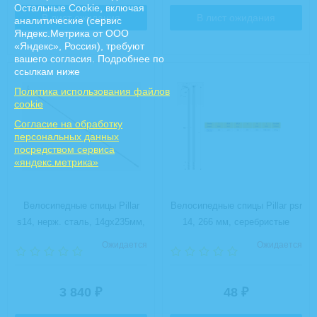
Остальные Сookie, включая
В лист ожидания
В лист ожидания
аналитические (сервис
Яндекс.Метрика от ООО
«Яндекс», Россия), требуют
вашего согласия. Подробнее по
ссылкам ниже
Политика использования файлов
cookie
Cогласие на обработку
персональных данных
посредством сервиса
«яндекс.метрика»
Велосипедные спицы Pillar
Велосипедные спицы Pillar psr
s14, нерж. сталь, 14gx235мм,
14, 266 мм, серебристые
144 шт.
Ожидается
Ожидается
3 840
48
₽
₽