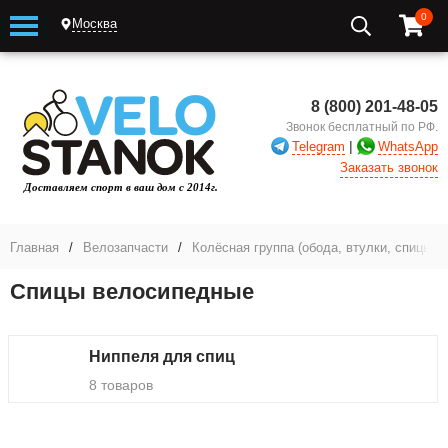
0
Москва
8 (800) 201-48-05
Звонок бесплатный по РФ.
|
Telegram
WhatsApp
Заказать звонок
Главная
/
Велозапчасти
/
Колёсная группа (обода, втулки, спицы и
Спицы велосипедные
Ниппеля для спиц
8 товаров