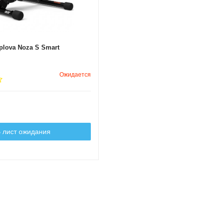
plova Noza S Smart
Ожидается
 лист ожидания