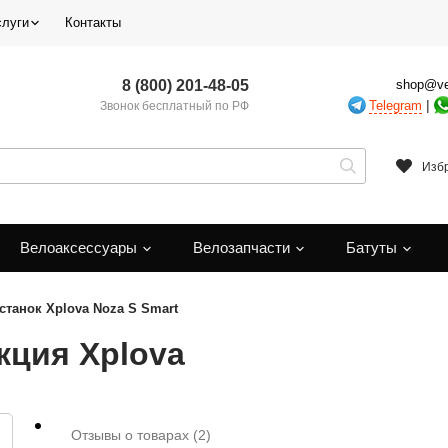
слуги
Контакты
8 (800) 201-48-05
shop@ve
|
Telegram
Звонок бесплатный по РФ
Изб
Велоаксессуары
Велозапчасти
Батуты
станок Xplova Noza S Smart
кция Xplova
Отзывы о товарах
(2)