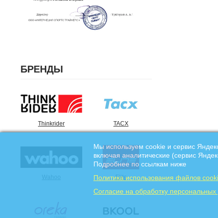
БРЕНДЫ
Thinkrider
TACX
Мы используем cookie и сервис Яндек
включая аналитические (сервис Яндек
Подробнее по ссылкам ниже
Wahoo
Elite
Политика использования файлов cook
Cогласие на обработку персональных