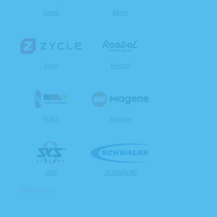
Oreka
Bkool
Zycle
Roodol
PUKY
Magene
SKS
SCHWALBE
показать все