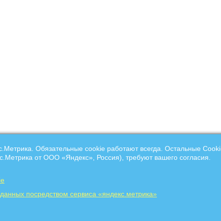
с.Метрика. Обязательные cookie работают всегда. Остальные Сooki
с.Метрика от ООО «Яндекс», Россия), требуют вашего согласия.
ie
 данных посредством сервиса «яндекс.метрика»