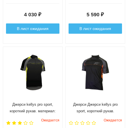
размер m.
s.
4 030
5 590
₽
₽
В лист ожидания
В лист ожидания
Джерси kellys pro sport,
Джерси Джерси kellys pro
короткий рукав. материал:
sport, короткий рукав.
100% полиэстер. цвет:
материал: 100% полиэстер.
Ожидается
Ожидается
черный, серый, желтый.
цвет: черный, серый,