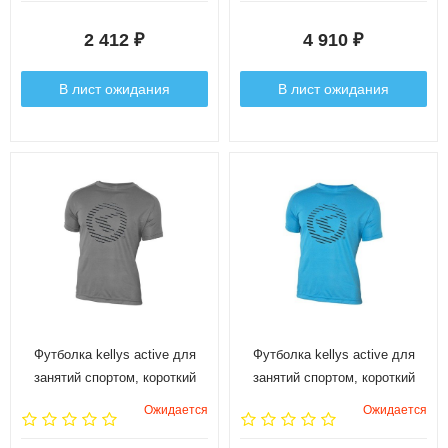
размер: xs.
оранжевый. размер: xs.
2 412
4 910
₽
₽
В лист ожидания
В лист ожидания
Футболка kellys active для
Футболка kellys active для
занятий спортом, короткий
занятий спортом, короткий
рукав. материал: 100%
рукав. материал: 100%
Ожидается
Ожидается
полиэстер. цвет: серый.
полиэстер. цвет: синий.
размер: s.
размер: s.