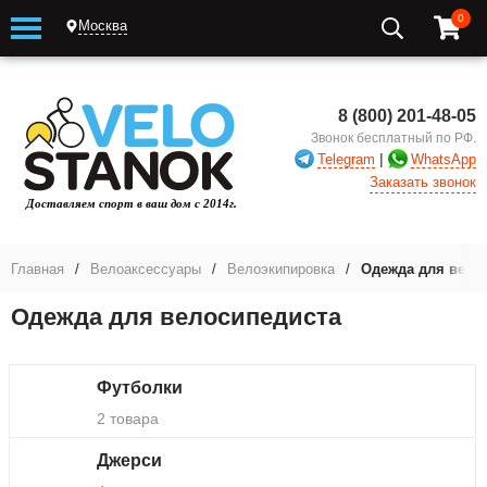
0
Москва
8 (800) 201-48-05
Звонок бесплатный по РФ.
|
Telegram
WhatsApp
Заказать звонок
Главная
/
Велоаксессуары
/
Велоэкипировка
/
Одежда для вело
Одежда для велосипедиста
Футболки
2 товара
Джерси