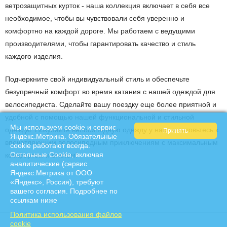
ветрозащитных курток - наша коллекция включает в себя все
необходимое, чтобы вы чувствовали себя уверенно и
комфортно на каждой дороге. Мы работаем с ведущими
производителями, чтобы гарантировать качество и стиль
каждого изделия.
Подчеркните свой индивидуальный стиль и обеспечьте
безупречный комфорт во время катания с нашей одеждой для
велосипедиста. Сделайте вашу поездку еще более приятной и
удобной с помощью нашей функциональной и стильной
Мы используем cookie и сервис
одежды. Покупайте велосипедную одежду у нас - и готовьтесь к
Яндекс.Метрика. Обязательные
впечатляющим велосипедным приключениям с максимальным
cookie работают всегда.
Остальные Сookie, включая
комфортом и стилем!
аналитические (сервис
Яндекс.Метрика от ООО
«Яндекс», Россия), требуют
вашего согласия. Подробнее по
ссылкам ниже
Политика использования файлов
cookie