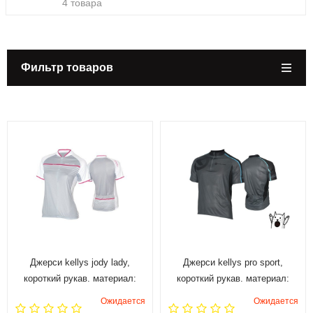
4 товара
Фильтр товаров
Джерси kellys jody lady,
Джерси kellys pro sport,
короткий рукав. материал:
короткий рукав. материал:
100% полиэстер. цвет: белый,
100% полиэстер. цвет: серый
Ожидается
Ожидается
серый с розовыми полосками.
с голубой полоской. размер: