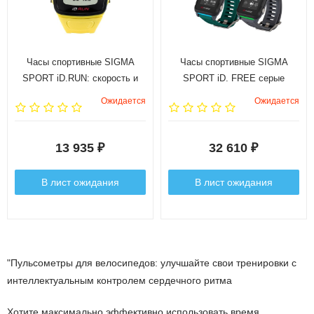
Часы спортивные SIGMA
Часы спортивные SIGMA
SPORT iD.RUN: скорость и
SPORT iD. FREE серые
расстояние (на основе GPS),
Ожидается
Ожидается
индикатор расстояния,
счётчик кругов, месячная
статистика, личные
13 935
32 610
₽
₽
достижения, отслеживание
активности.
В лист ожидания
В лист ожидания
"Пульсометры для велосипедов: улучшайте свои тренировки с
интеллектуальным контролем сердечного ритма
Хотите максимально эффективно использовать время