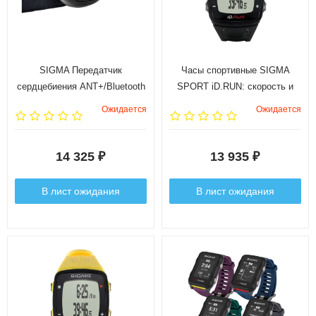
SIGMA Передатчик
Часы спортивные SIGMA
сердцебиения ANT+/Bluetooth
SPORT iD.RUN: скорость и
SMART с мягкой лентой
расстояние (на основе GPS),
Ожидается
Ожидается
COMFORTEX
индикатор расстояния,
счётчик кругов, месячная
статистика, личные
14 325
13 935
₽
₽
достижения, отслеживание
активности. Чёрный
В лист ожидания
В лист ожидания