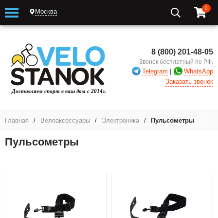
0
Москва
8 (800) 201-48-05
Звонок бесплатный по РФ.
|
Telegram
WhatsApp
Заказать звонок
Главная
/
Велоаксессуары
/
Электроника
/
Пульсометры
Пульсометры