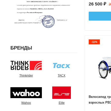
26 500
₽
2
-11%
БРЕНДЫ
Thinkrider
TACX
Велосипед тр
взрослых РВЗ
Wahoo
Elite
Синий