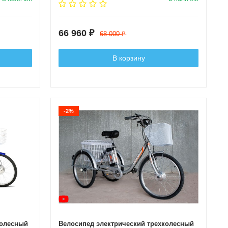
66 960
₽
68 000
₽
В корзину
-2%
колесный
Велосипед электрический трехколесный