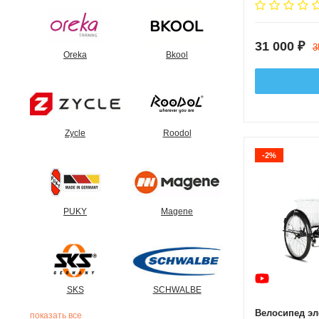
31 000
₽
3
Oreka
Bkool
Zycle
Roodol
-2%
PUKY
Magene
SKS
SCHWALBE
Велосипед эл
показать все