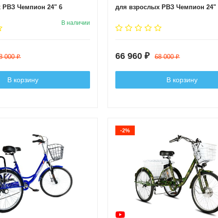
 РВЗ Чемпион 24" 6
для взрослых РВЗ Чемпион 24" 
ерный
скоростей Синий
В наличии
66 960
₽
8 000
68 000
₽
₽
В корзину
В корзину
-2%