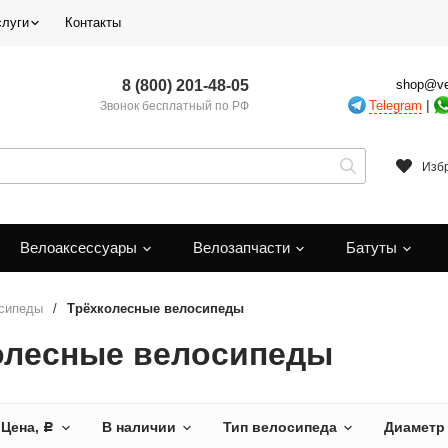
слуги
Контакты
8 (800) 201-48-05
shop@ve
|
Telegram
Звонок бесплатный по РФ
Изб
Велоаксессуары
Велозапчасти
Батуты
сипеды
/
Трёхколесные велосипеды
олесные велосипеды
Цена,
В наличии
Тип велосипеда
Диаметр
Р