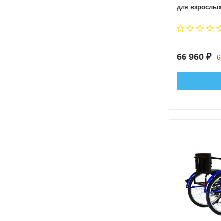
для взрослых
скоростей Ч
66 960
₽
6