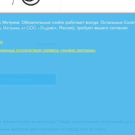
с.Метрика. Обязательные cookie работают всегда. Остальные Сooki
рехколесного велосипеда
с.Метрика от ООО «Яндекс», Россия), требуют вашего согласия.
х
ie
Ожидается
 данных посредством сервиса «яндекс.метрика»
 лист ожидания
 трехколесные велосипеды? Наши трехколесные велосипеды для вз
ьным выбором для покатушек по городу или по парку.