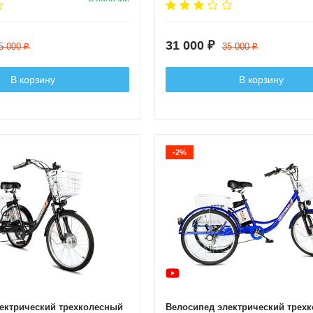
31 000
₽
5 000
35 000
₽
₽
В корзину
В корзину
-2%
ектрический трехколесный
Велосипед электрический трех