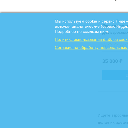
Мы используем cookie и сервис Яндек
Прицеп для т
включая аналитические (сервис Яндек
Подробнее по ссылкам ниже
для взрослы
Политика использования файлов cook
Cогласие на обработку персональных
35 000
₽
В
Ищете взрослые
делая их идеал