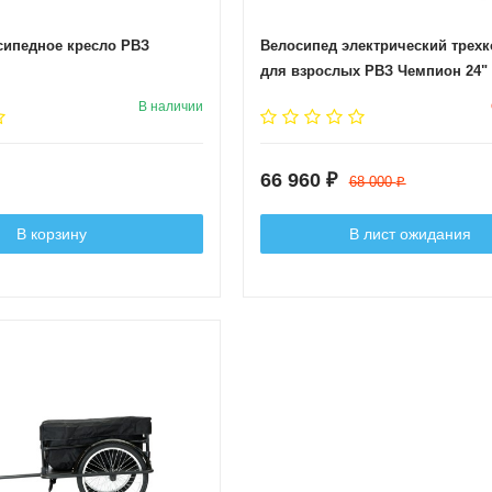
сипедное кресло РВЗ
Велосипед электрический трех
для взрослых РВЗ Чемпион 24" 
скоростей КАМУФЛЯЖ
В наличии
66 960
₽
68 000
₽
В корзину
В лист ожидания