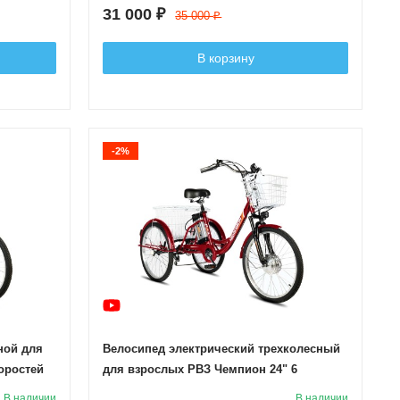
31 000
₽
35 000
₽
В корзину
-2%
ной для
Велосипед электрический трехколесный
оростей
для взрослых РВЗ Чемпион 24" 6
скоростей Красный
В наличии
В наличии