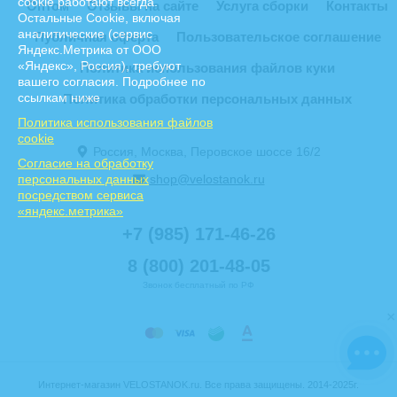
cookie работают всегда.
Оптом
Отзывы на сайте
Услуга сборки
Контакты
Остальные Сookie, включая
аналитические (сервис
Публичная оферта
Пользовательское соглашение
Яндекс.Метрика от ООО
«Яндекс», Россия), требуют
Политика использования файлов куки
вашего согласия. Подробнее по
ссылкам ниже
Политика обработки персональных данных
Политика использования файлов
cookie
Россия, Москва, Перовское шоссе 16/2
Cогласие на обработку
персональных данных
shop@velostanok.ru
посредством сервиса
«яндекс.метрика»
+7 (985) 171-46-26
8 (800) 201-48-05
Звонок бесплатный по РФ
×
Интернет-магазин VELOSTANOK.ru. Все права защищены. 2014-2025г.