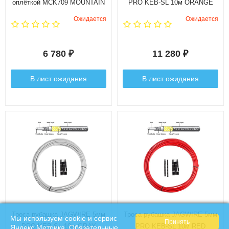
оплёткой MCK709 MOUNTAIN
PRO KEB-SL 10м ORANGE
ELITE LINK BRAKE KIT цвет
Ожидается
Ожидается
серый (лимитированная
версия)
6 780
11 280
₽
₽
В лист ожидания
В лист ожидания
Троса рубашка JAGWIRE 5мм
Троса рубашка JAGWIRE 5мм
Мы используем cookie и сервис
PRO KEB-SL 10м GRAY
PRO KEB-SL 10м RED
Яндекс.Метрика. Обязательные