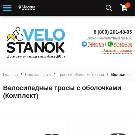
0
Москва
8 (800) 201-48-05
Звонок бесплатный по РФ.
|
Telegram
WhatsApp
Заказать звонок
Главная
/
Велозапчасти
/
Тросы и оболочки тросов
/
Велосипедн
Велосипедные тросы с оболочками
(Комплект)