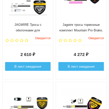
JAGWIRE Тросы с
Jagwire тросы тормозные
оболочками для
комплект Mountain Pro Brake,
переключателей комплект 2x
с пятислойной усиленной
Ожидается
Ожидается
Sport Shift, плетёный белый
оболочкой, розовый
2 610
4 272
₽
₽
В лист ожидания
В лист ожидания