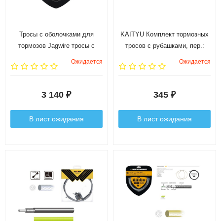
Тросы с оболочками для
KAITYU Комплект тормозных
тормозов Jagwire тросы с
тросов с рубашками, пер.:
оболочками для тормозов
500/700мм, зад.:1150/1400мм
Ожидается
Ожидается
длинные комплект Universal
в торговой упаковке
Sport Brake XL, чёрный
3 140
345
₽
₽
В лист ожидания
В лист ожидания