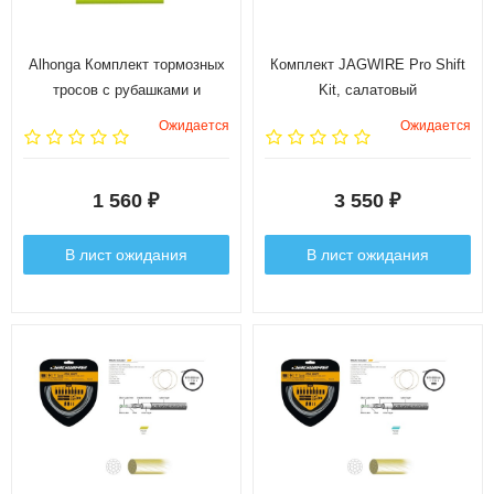
Alhonga Комплект тормозных
Комплект JAGWIRE Pro Shift
тросов с рубашками и
Kit, салатовый
заглушками, стяжками и
Ожидается
Ожидается
защитными насадками:
рубашка 5х3000мм, гладкие...
1 560
3 550
₽
₽
В лист ожидания
В лист ожидания