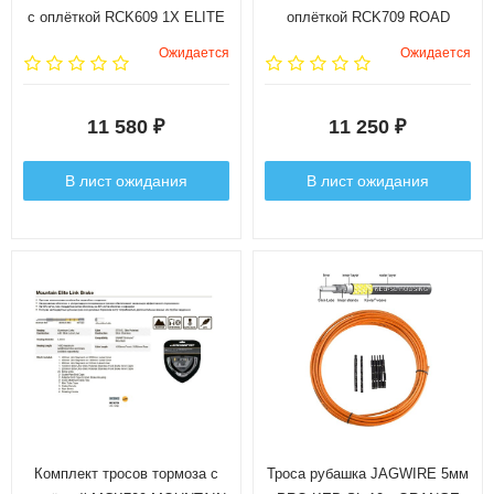
с оплёткой RCK609 1X ELITE
оплёткой RCK709 ROAD
LINK SHIFT KIT цвет серый
ELITE LINK BRAKE KIT цвет
Ожидается
Ожидается
(лимитированная версия)
серый (лимитированная
версия)
11 580
11 250
₽
₽
В лист ожидания
В лист ожидания
Комплект тросов тормоза с
Троса рубашка JAGWIRE 5мм