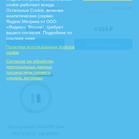
cookie работают всегда.
Ожидается
Ожидается
Остальные Сookie, включая
аналитические (сервис
Яндекс.Метрика от ООО
«Яндекс», Россия), требуют
9 024
9 024
₽
₽
вашего согласия. Подробнее по
ссылкам ниже
В лист ожидания
В лист ожидания
Политика использования файлов
cookie
Cогласие на обработку
персональных данных
посредством сервиса
«яндекс.метрика»
Троса рубашка JAGWIRE 5мм
PRO KEB-SL 10м WHITE