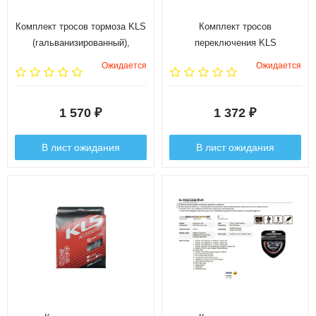
Комплект тросов тормоза KLS
Комплект тросов
(гальванизированный),
переключения KLS
включает 2 троса, оболочку и
(гальванизированный)
Ожидается
Ожидается
заглушки
1 570
1 372
₽
₽
В лист ожидания
В лист ожидания