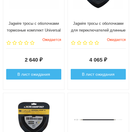
Jagwire тросы с оболочками
Jagwire тросы с оболочками
тормозные комплект Universal
для переключателей длинные
Sport Brake Kit, белый
комплект universal sport shift
Ожидается
Ожидается
xl, чёрный
2 640
4 065
₽
₽
В лист ожидания
В лист ожидания