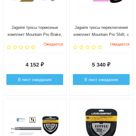
Jagwire тросы тормозные
Jagwire тросы переключения
комплект Mountain Pro Brake,
комплект Mountain Pro Shift, с
с пятислойной усиленной
пятислойной усиленной
Ожидается
Ожидается
оболочкой, "золото"
оболочкой, розовый
4 152
5 340
₽
₽
В лист ожидания
В лист ожидания