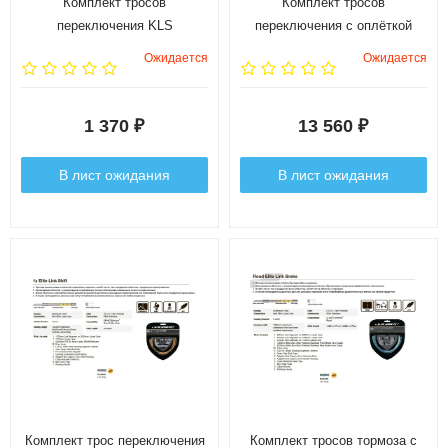
Комплект тросов
Комплект тросов
переключения KLS
переключения с оплёткой
(нержавеющий)
RCK629 2X ELITE LINK SHIFT
Ожидается
Ожидается
KIT цвет серый
(лимитированная версия)
1 370
13 560
₽
₽
В лист ожидания
В лист ожидания
Комплект трос переключения
Комплект тросов тормоза с