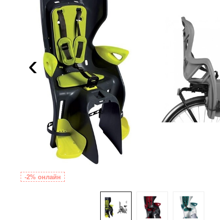
‹
-2% онлайн