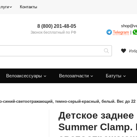
слуги
Контакты
8 (800) 201-48-05
shop@ve
|
Telegram
Звонок бесплатный по РФ
Изб
Велоаксессуары
Велозапчасти
Батуты
мно-синий-светоотражающий, темно-серый-красный, белый. Вес до 22
Детское заднее 
Summer Clamp. 