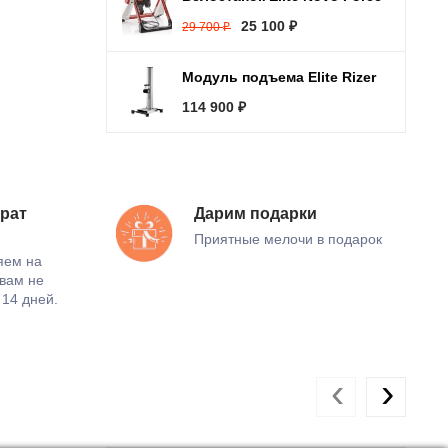
25 100
29 700
₽
₽
Модуль подъема Elite Rizer
114 900
₽
рат
Дарим подарки
Приятные мелочи в подарок
яем на
 вам не
 14 дней.
‹
›