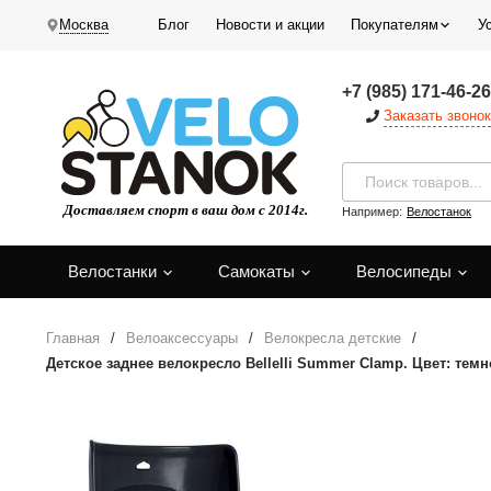
Москва
Блог
Новости и акции
Покупателям
У
+7 (985) 171-46-26
Заказать звонок
Например:
Велостанок
Велостанки
Самокаты
Велосипеды
Главная
/
Велоаксессуары
/
Велокресла детские
/
Детское заднее велокресло Bellelli Summer Clamp. Цвет: те