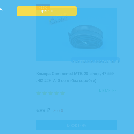
-23%
e,
ЭКСПРЕСС ДОСТАВКА 🚚
Камера Continental MTB 26- shop, 47-559-
>62-559, A40 oem (без коробки)
В наличии
689
₽
890
₽
В корзину