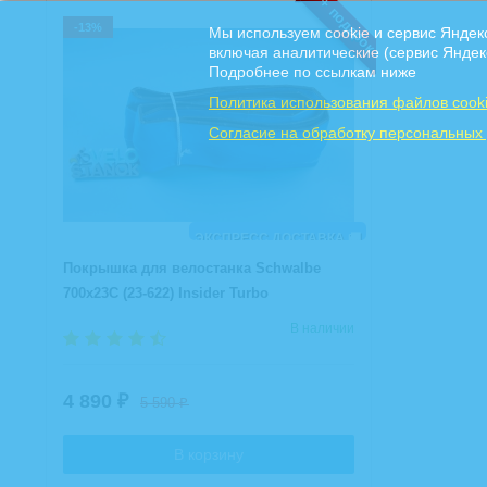
+ подарок
-13%
Мы используем cookie и сервис Яндек
включая аналитические (сервис Яндек
Подробнее по ссылкам ниже
Политика использования файлов cook
Cогласие на обработку персональных
ЭКСПРЕСС ДОСТАВКА 🚚
Покрышка для велостанка Schwalbe
700x23C (23-622) Insider Turbo
В наличии
4 890
₽
5 590
₽
В корзину