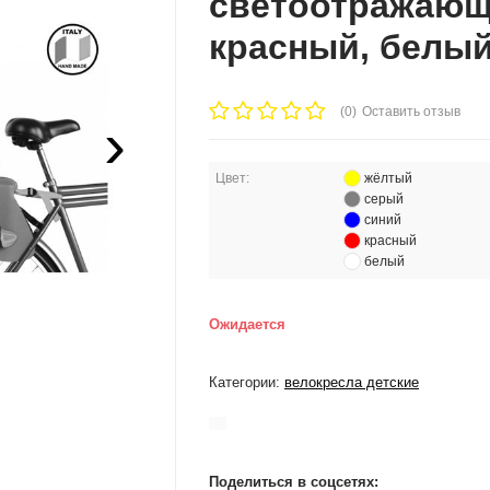
светоотражающ
красный, белый
(0)
Оставить отзыв
›
Цвет:
жёлтый
серый
синий
красный
белый
Ожидается
Категории:
велокресла детские
Поделиться в соцсетях: