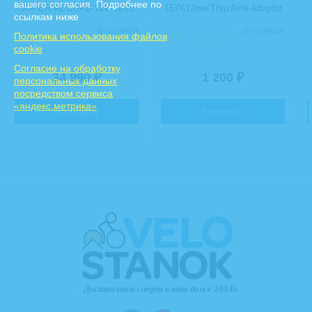
вашего согласия. Подробнее по
SUPER RECORD 11V 11-25
157Х12мм Thru Axle Adaptor
ссылкам ниже
Для Direto XR, Suito, Turno
В наличии
В наличии
Политика использования файлов
cookie
Cогласие на обработку
34 990
1 200
₽
₽
персональных данных
посредством сервиса
«яндекс.метрика»
В корзину
В корзину