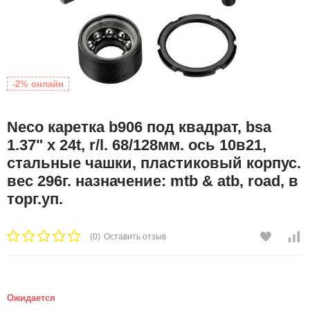
-2% онлайн
Neco каретка b906 под квадрат, bsa
1.37" х 24t, r/l. 68/128мм. ось 10в21,
стальные чашки, пластиковый корпус.
вес 296г. назначение: mtb & atb, road, в
торг.уп.
(0)
Оставить отзыв
Ожидается