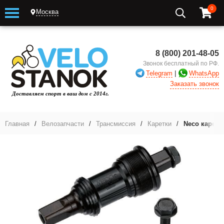
0
Москва
8 (800) 201-48-05
Звонок бесплатный по РФ.
|
Telegram
WhatsApp
Заказать звонок
Главная
/
Велозапчасти
/
Трансмиссия
/
Каретки
/
Neco каретка