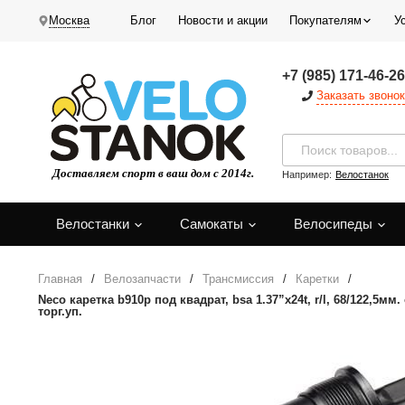
Москва
Блог
Новости и акции
Покупателям
У
+7 (985) 171-46-26
Заказать звонок
Например:
Велостанок
Велостанки
Самокаты
Велосипеды
Главная
/
Велозапчасти
/
Трансмиссия
/
Каретки
/
Neco каретка b910p под квадрат, bsa 1.37”x24t, r/l, 68/122,5мм
торг.уп.