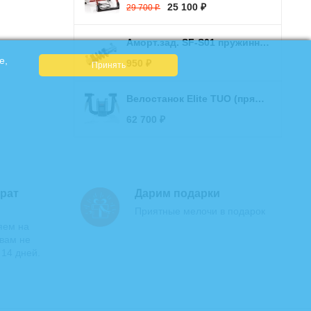
25 100
29 700
₽
₽
Аморт.зад. SF-S01 пружинный 170мм, 750LBS/in, пружина 24х24мм
e,
950
₽
Велостанок Elite TUO (прямой привод)
62 700
₽
рат
Дарим подарки
Приятные мелочи в подарок
яем на
 вам не
 14 дней.