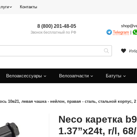
слуги
Контакты
8 (800) 201-48-05
shop@ve
|
Telegram
Звонок бесплатный по РФ
Изб
Велоаксессуары
Велозапчасти
Батуты
. ось 10в21, левая чашка - нейлон, правая - сталь, стальной корпус, 
Neco каретка b9
1.37”x24t, r/l, 6