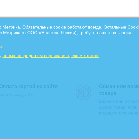
с.Метрика. Обязательные cookie работают всегда. Остальные Сooki
с.Метрика от ООО «Яндекс», Россия), требуют вашего согласия.
ie
 данных посредством сервиса «яндекс.метрика»
Оплата картой на сайте
Обмен или возв
товара
Дарим скидку 2%
Вернем или обмен
другой товар, если
подошел в течение