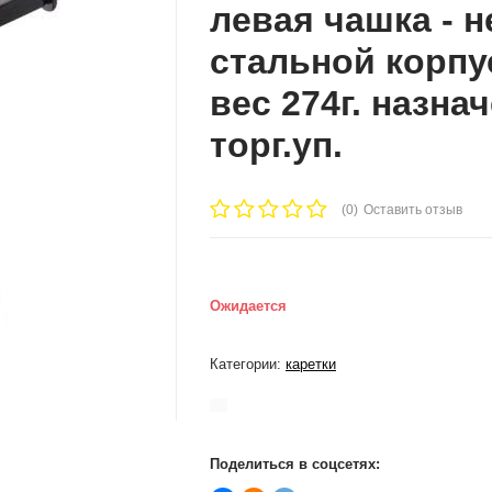
левая чашка - н
стальной корпу
вес 274г. назнач
торг.уп.
(0)
Оставить отзыв
Ожидается
Категории:
каретки
Поделиться в соцсетях: