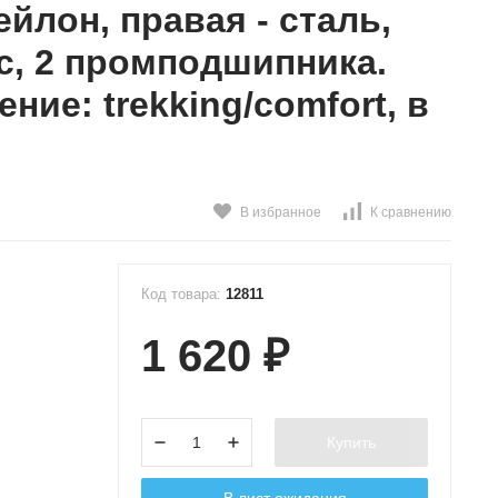
ейлон, правая - сталь,
с, 2 промподшипника.
ение: trekking/comfort, в
В избранное
К сравнению
Код товара:
12811
1 620
₽
Купить