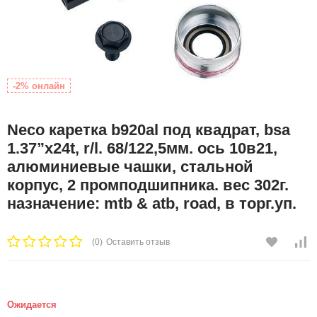
-2% онлайн
Neco каретка b920al под квадрат, bsa
1.37”x24t, r/l. 68/122,5мм. ось 10в21,
алюминиевые чашки, стальной
корпус, 2 промподшипника. вес 302г.
назначение: mtb & atb, road, в торг.уп.
(0)
Оставить отзыв
Ожидается