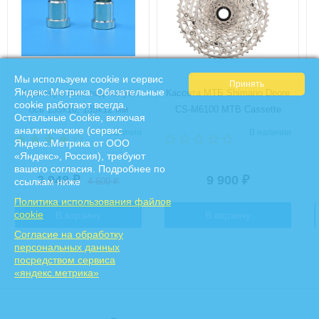
Мы используем cookie и сервис
Яндекс.Метрика. Обязательные
Адаптеры Elite под полую
Кассета МТБ Shimano Deore
cookie работают всегда.
ось 135x10, 135x12 мм
CS-M6100 MTB Cassette
Остальные Сookie, включая
Sprocket / 12-Speed (OEM)
аналитические (сервис
В наличии
В наличии
10-51T
Яндекс.Метрика от ООО
«Яндекс», Россия), требуют
вашего согласия. Подробнее по
3 948
9 900
₽
₽
ссылкам ниже
4 600
₽
Политика использования файлов
cookie
В корзину
В корзину
Cогласие на обработку
персональных данных
посредством сервиса
«яндекс.метрика»