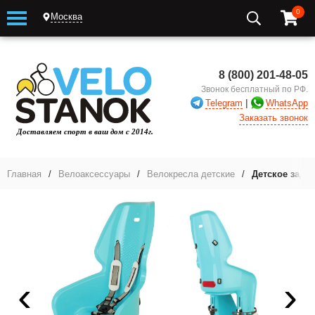
0
Москва
8 (800) 201-48-05
Звонок бесплатный по РФ.
|
Telegram
WhatsApp
Заказать звонок
Главная
/
Велоаксессуары
/
Велокресла детские
/
Детское задне
‹
›